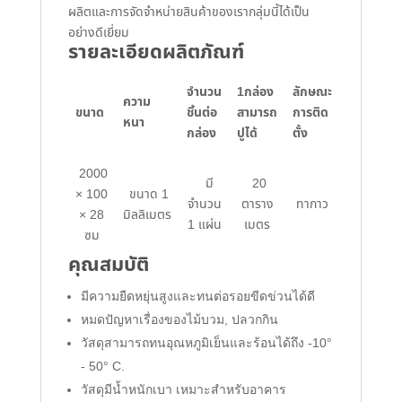
ผลิตและการจัดจำหน่ายสินค้าของเรากลุ่มนี้ได้เป็น
อย่างดีเยี่ยม
รายละเอียดผลิตภัณฑ์
จำนวน
1กล่อง
ลักษณะ
ความ
ขนาด
ชิ้นต่อ
สามารถ
การติด
หนา
กล่อง
ปูได้
ตั้ง
2000
มี
20
× 100
ขนาด 1
จำนวน
ตาราง
ทากาว
× 28
มิลลิเมตร
1 แผ่น
เมตร
ซม
คุณสมบัติ
มีความยืดหยุ่นสูงและทนต่อรอยขีดข่วนได้ดี
หมดปัญหาเรื่องของไม้บวม, ปลวกกิน
วัสดุสามารถทนอุณหภูมิเย็นและร้อนได้ถึง -10°
- 50° C.
วัสดุมีน้ำหนักเบา เหมาะสำหรับอาคาร