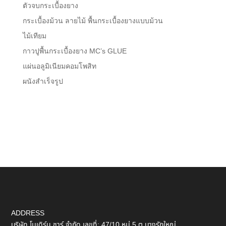
ตัวจบกระเบื้องยาง
กระเบื้องม้วน ลายไม้ พื้นกระเบื้องยางแบบม้วน
ไม้เทียม
กาวปูพื้นกระเบื้องยาง MC’s GLUE
แผ่นอลูมิเนียมคอมโพสิท
ผนังสำเร็จรูป
ADDRESS
บริษัท โมเดิร์น ชาร์ จำกัด เลขที่: 47/10 หมู่ 5 ต.บางรักใหญ่