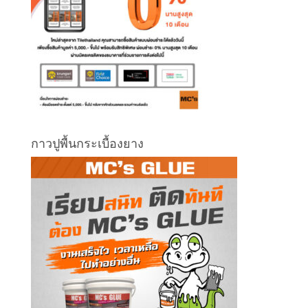
กาวปูพื้นกระเบื้องยาง