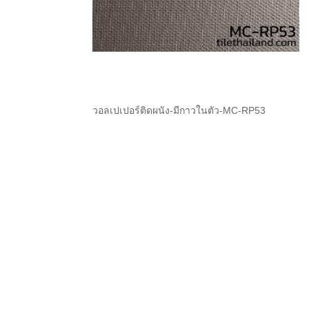
วอลเปเปอร์ติดผนัง-มีกาวในตัว-MC-RP53