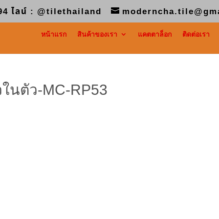
94 ไลน์ : @tilethailand
moderncha.tile@gm
หน้าแรก
สินค้าของเรา
แคตตาล็อก
ติดต่อเรา
าวในตัว-MC-RP53