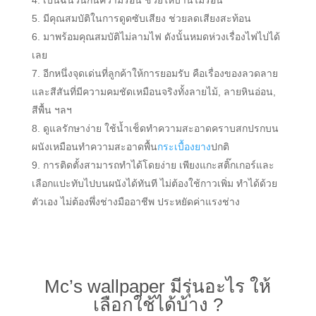
เป็นฉนวนกันความร้อน ช่วยให้บ้านไม่ร้อน
มีคุณสมบัติในการดูดซับเสียง ช่วยลดเสียงสะท้อน
มาพร้อมคุณสมบัติไม่ลามไฟ ดังนั้นหมดห่วงเรื่องไฟไปได้
เลย
อีกหนึ่งจุดเด่นที่ลูกค้าให้การยอมรับ คือเรื่องของลวดลาย
และสีสันที่มีความคมชัดเหมือนจริงทั้งลายไม้, ลายหินอ่อน,
สีพื้น ฯลฯ
ดูแลรักษาง่าย ใช้น้ำเช็ดทำความสะอาดคราบสกปรกบน
ผนังเหมือนทำความสะอาดพื้น
กระเบื้องยาง
ปกติ
การติดตั้งสามารถทำได้โดยง่าย เพียงแกะสติ๊กเกอร์และ
เลือกแปะทับไปบนผนังได้ทันที ไม่ต้องใช้กาวเพิ่ม ทำได้ด้วย
ตัวเอง ไม่ต้องพึ่งช่างมืออาชีพ ประหยัดค่าแรงช่าง
Mc’s wallpaper มีรุ่นอะไร ให้
เลือกใช้ได้บ้าง ?