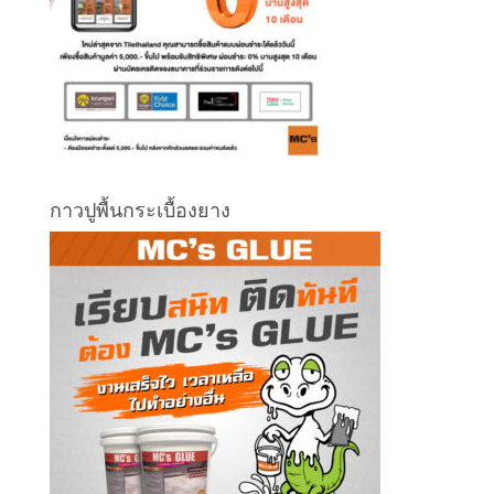
กาวปูพื้นกระเบื้องยาง